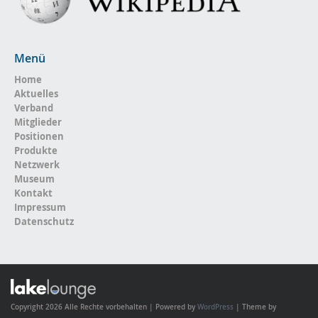
Menü
Home
Aktuelles
Verband
Mitglieder
Positionen
Produkte
Netzwerk
Museum
Kontakt
Impressum
Datenschutz
Copyright 2026 Alle Rechte vorbehalten | Powered by
WordPress
| Theme by