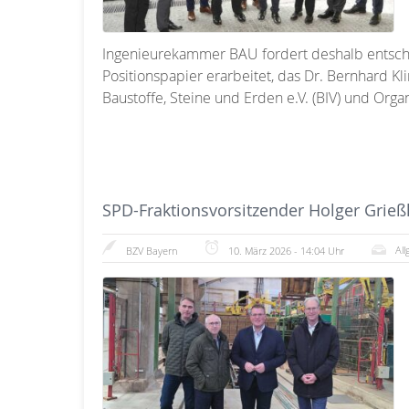
Ingenieurekammer BAU fordert deshalb entschl
Positionspapier erarbeitet, das Dr. Bernhard K
Baustoffe, Steine und Erden e.V. (BIV) und Org
SPD-Fraktionsvorsitzender Holger Grie
Al
BZV Bayern
10. März 2026 - 14:04 Uhr