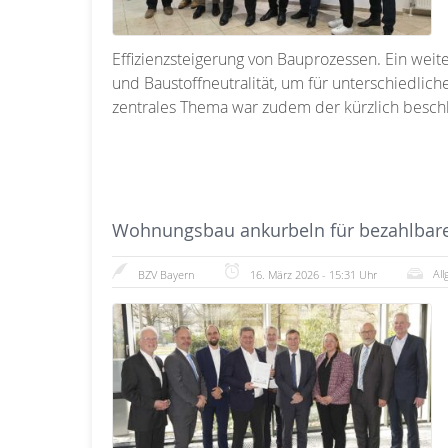
Effizienzsteigerung von Bauprozessen. Ein wei
und Baustoffneutralität, um für unterschiedlic
zentrales Thema war zudem der kürzlich beschl
Wohnungsbau ankurbeln für bezahlba
Al
BZV Bayern
16. März 2026 - 15:31 Uhr