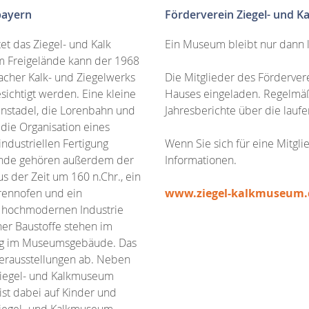
bayern
Förderverein Ziegel- und 
et das Ziegel- und Kalk
Ein Museum bleibt nur dann 
 Freigelände kann der 1968
sbacher Kalk- und Ziegelwerks
Die Mitglieder des Förderver
ichtigt werden. Eine kleine
Hauses eingeladen. Regelmäßi
nstadel, die Lorenbahn und
Jahresberichte über die lau
ie Organisation eines
ndustriellen Fertigung
Wenn Sie sich für eine Mitgli
lände gehören außerdem der
Informationen.
s der Zeit um 160 n.Chr., ein
rennofen und ein
www.ziegel-kalkmuseum.d
 hochmodernen Industrie
er Baustoffe stehen im
ung im Museumsgebäude. Das
erausstellungen ab. Neben
 Ziegel- und Kalkmuseum
st dabei auf Kinder und