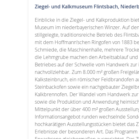
Ziegel- und Kalkmuseum Flintsbach, Nieder
Einblicke in die Ziegel- und Kalkproduktion biet
Museum im niederbayerischen Winzer. Auf dem
stillgelegte, traditionsreiche Betrieb des Flint
mit dem Hoffmann’schen Ringofen von 1883 bes
Schmiede, die Maschinenhalle, mehrere Trocke
die Lehmgrube machen den Arbeitsablauf und d
Betriebes auf der Schwelle vom Handwerk zur i
nachvollziehbar. Zum 8.000 m² großen Freige
Kalksteinbruch, ein römischer Feldbrandofen au
Steinbackofen sowie ein nachgebauter Ziegelb
Kalkbrennofen. Der Wandel vom Handwerk zur
sowie die Produktion und Anwendung heimisch
Mittelpunkt der über 400 m² großen Ausstell
Informationsangebot runden wechselnde Sond
hochkarätigen Ausstellungsstücken bietet das
Erlebnisse der besonderen Art. Das Programm i