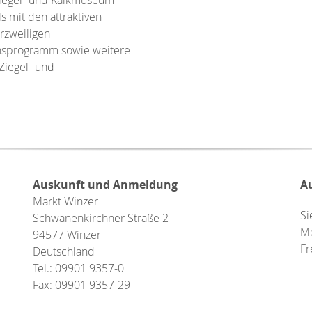
Ziegel- und Kalkmuseum
 mit den attraktiven
rzweiligen
ionsprogramm sowie weitere
Ziegel- und
Auskunft und Anmeldung
A
Markt Winzer
Si
Schwanenkirchner Straße 2
Mo
94577 Winzer
Fr
Deutschland
Tel.: 09901 9357-0
Fax: 09901 9357-29