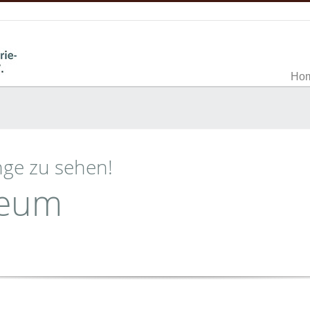
Ho
nge zu sehen!
seum