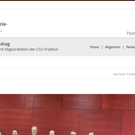
Ho
ndtag
Home
|
Allgemein
|
Parla
 mit Abgeordneten der CSU-Fraktion
nächster Artike