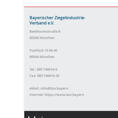
Bayerischer Ziegelindustrie-
Verband e.V.
Beethovenstraße 8
80336 München
Postfach 15 06 40
80044 München
Tel.: 089 746616-0
Fax: 089 746616-30
eMail:
info@bzv.bayern
Internet:
https://www.bzv.bayern