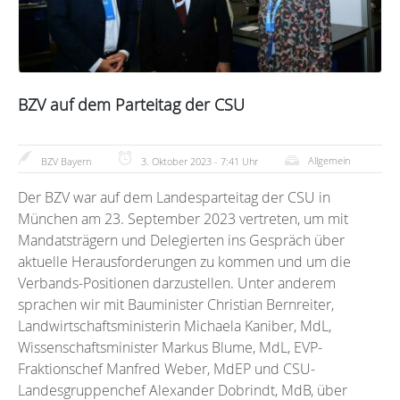
BZV auf dem Parteitag der CSU
Allgemein
BZV Bayern
3. Oktober 2023 - 7:41 Uhr
Der BZV war auf dem Landesparteitag der CSU in
München am 23. September 2023 vertreten, um mit
Mandatsträgern und Delegierten ins Gespräch über
aktuelle Herausforderungen zu kommen und um die
Verbands-Positionen darzustellen. Unter anderem
sprachen wir mit Bauminister Christian Bernreiter,
Landwirtschaftsministerin Michaela Kaniber, MdL,
Wissenschaftsminister Markus Blume, MdL, EVP-
Fraktionschef Manfred Weber, MdEP und CSU-
Landesgruppenchef Alexander Dobrindt, MdB, über