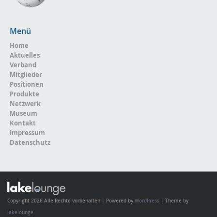
Menü
Home
Aktuelles
Verband
Mitglieder
Positionen
Produkte
Netzwerk
Museum
Kontakt
Impressum
Datenschutz
Copyright 2026 Alle Rechte vorbehalten | Powered by
WordPress
| Theme by
lakelounge