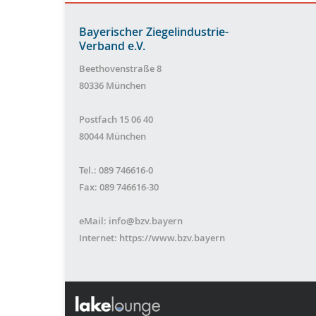
Bayerischer Ziegelindustrie-
Verband e.V.
Beethovenstraße 8
80336 München
Postfach 15 06 40
80044 München
Tel.: 089 746616-0
Fax: 089 746616-30
eMail:
info@bzv.bayern
Internet:
https://www.bzv.bayern