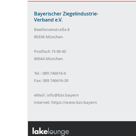
Bayerischer Ziegelindustrie-
Verband e.V.
Beethovenstraße 8
80336 München
Postfach 15 06 40
80044 München
Tel.: 089 746616-0
Fax: 089 746616-30
eMail:
info@bzv.bayern
Internet:
https://www.bzv.bayern